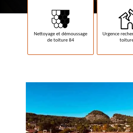
ge et démoussage
Urgence recherche de fuite
Etanc
 toiture 84
toiture 84