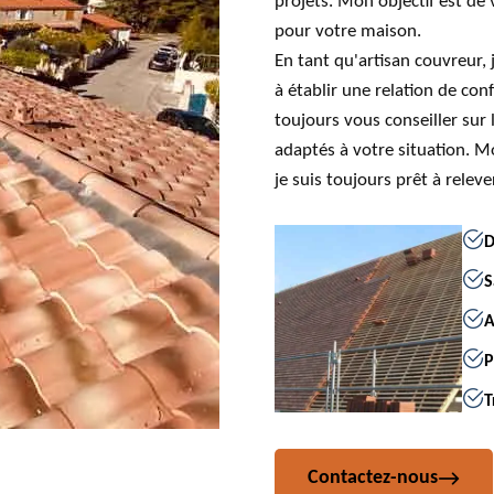
projets. Mon objectif est de 
pour votre maison.
En tant qu'artisan couvreur, 
à établir une relation de con
toujours vous conseiller sur 
adaptés à votre situation. Mo
je suis toujours prêt à relev
D
S
A
P
T
Contactez-nous